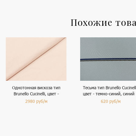
Похожие тов
Однотонная вискоза тип
Тесьма тип Brunello Cucinell
Brunello Cucinelli, цвет -
цвет - темно-синий, синий
розовый
бронза
2980
руб/м
620
руб/м