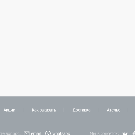
Акции
Как заказать
Доставка
Ателье
те вопрос:
email
whatsapp
Мы в соцсетях: