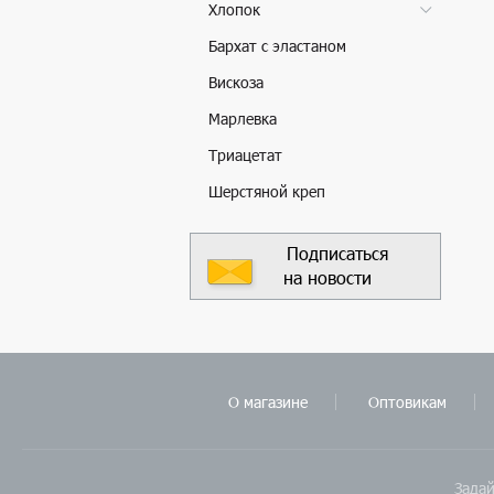
Хлопок
Бархат с эластаном
Вискоза
Марлевка
Триацетат
Шерстяной креп
Подписаться
на новости
О магазине
Оптовикам
Задай