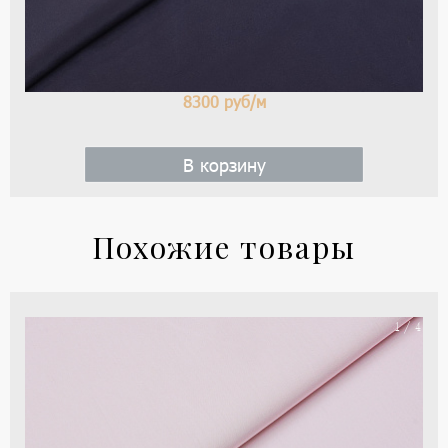
8300
руб/м
В корзину
Похожие товары
Хл
1 / 4
тка
тип
Lor
Pia
цве
-