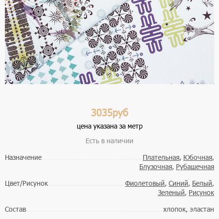
3035руб
цена указана за метр
Есть в наличии
Назначение
Плательная
,
Юбочная
,
Блузочная
,
Рубашечная
Цвет/Рисунок
Фиолетовый
,
Синий
,
Белый
,
Зеленый
,
Рисунок
Состав
хлопок, эластан