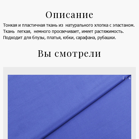
Описание
Тонкая и пластичная ткань из натурального хлопка с эластаном.
Ткань легкая, немного просвечивает, имеет растяжимость.
Подходит для блузы, платья, юбки, сарафана, рубашки.
Вы смотрели
На
1 / 4
ше
(ка
цве
-
си