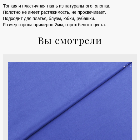
Тонкая и пластичная ткань из натурального хлопка.
Полотно не имеет растяжимость, не просвечивает.
Подходит для платья, блузы, юбки, рубашки.
Размер гороха примерно 2мм, горох белого цвета.
Вы смотрели
На
1 / 4
ше
(ка
цве
-
си