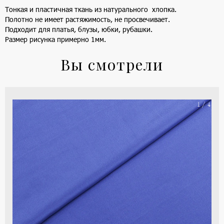
Тонкая и пластичная ткань из натурального хлопка.
Полотно не имеет растяжимость, не просвечивает.
Подходит для платья, блузы, юбки, рубашки.
Размер рисунка примерно 1мм.
Вы смотрели
На
1 / 4
ше
(ка
цве
-
си