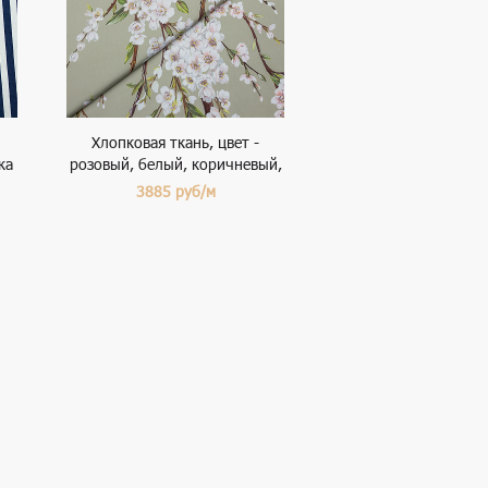
Хлопковая ткань, цвет -
ка
розовый, белый, коричневый,
зеленый, цветы
3885
руб/м