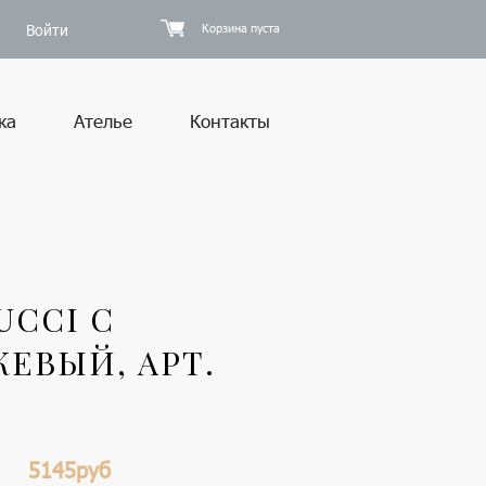
Войти
Корзина пуста
ка
Ателье
Контакты
UCCI С
ЕВЫЙ, АРТ.
5145руб