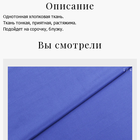
Описание
Однотонная хлопковая ткань.
Ткань тонкая, приятная, растяжима.
Подойдет на сорочку, блузку.
Вы смотрели
На
1 / 4
ше
(ка
цве
-
си