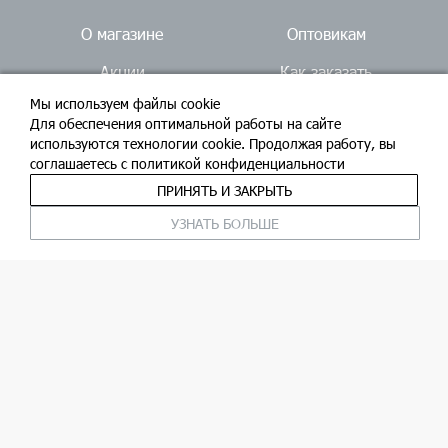
О магазине
Оптовикам
Акции
Как заказать
Мы используем файлы cookie
Доставка
Ателье
Для обеспечения оптимальной работы на сайте
используются технологии cookie. Продолжая работу, вы
Блог
Контакты
соглашаетесь c политикой конфиденциальности
Вакансии
ПРИНЯТЬ И ЗАКРЫТЬ
Задайте вопрос:
УЗНАТЬ БОЛЬШЕ
email
whatsapp
Мы в соцсетях:
© ООО «Бюро тканей», 2026