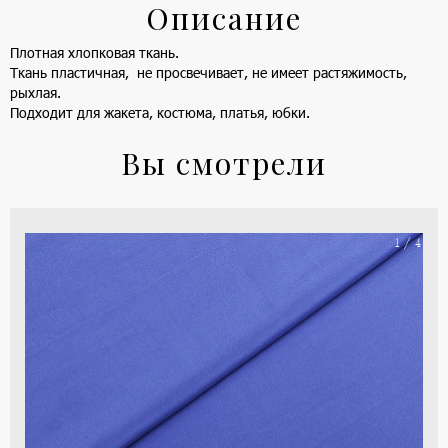
Описание
Плотная хлопковая ткань.
Ткань пластичная, не просвечивает, не имеет растяжимость,
рыхлая.
Подходит для жакета, костюма, платья, юбки.
Вы смотрели
На
1 / 4
ше
(ка
цве
-
си