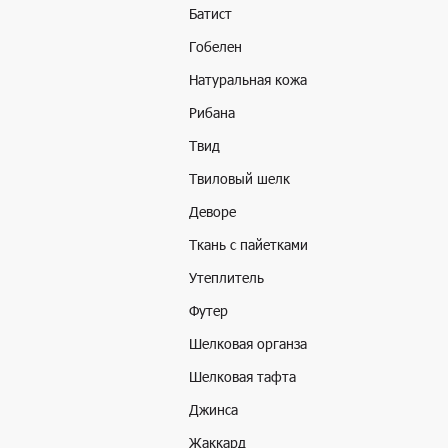
Батист
Гобелен
Натуральная кожа
Рибана
Твид
Твиловый шелк
Деворе
Ткань с пайетками
Утеплитель
Футер
Шелковая органза
Шелковая тафта
Джинса
Жаккард