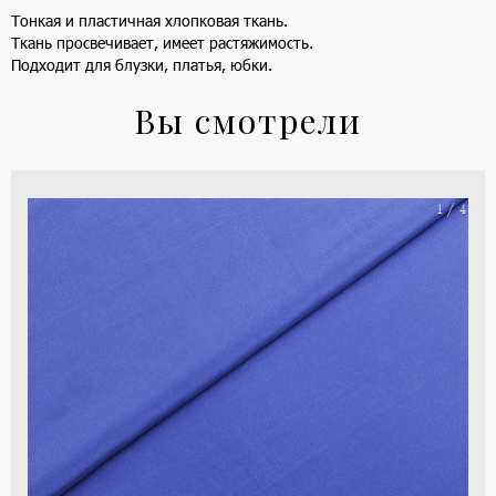
Тонкая и пластичная хлопковая ткань.
Ткань просвечивает, имеет растяжимость.
Подходит для блузки, платья, юбки.
Вы смотрели
На
1 / 4
ше
(ка
цве
-
си