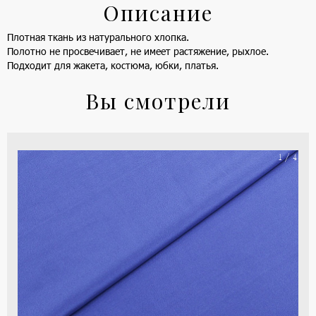
Описание
Плотная ткань из натурального хлопка.
Полотно не просвечивает, не имеет растяжение, рыхлое.
Подходит для жакета, костюма, юбки, платья.
Вы смотрели
На
1 / 4
ше
(ка
цве
-
си