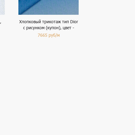
,
Хлопковый трикотаж тип Dior
с рисунком (купон), цвет -
синий и белый
7665
руб/м