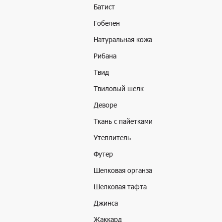
Батист
Гобелен
Натуральная кожа
Рибана
Твид
Твиловый шелк
Деворе
Ткань с пайетками
Утеплитель
Футер
Шелковая органза
Шелковая тафта
Джинса
Жаккард