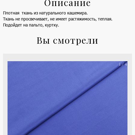
Описание
Плотная ткань из натурального кашемира.
Ткань не просвечивает, не имеет растяжимость, теплая.
Подойдет на пальто, куртку.
Вы смотрели
На
1 / 4
ше
(ка
цве
-
си