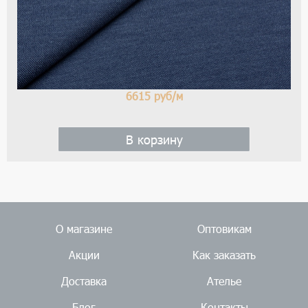
6615
руб/м
В корзину
О магазине
Оптовикам
Акции
Как заказать
Доставка
Ателье
Блог
Контакты