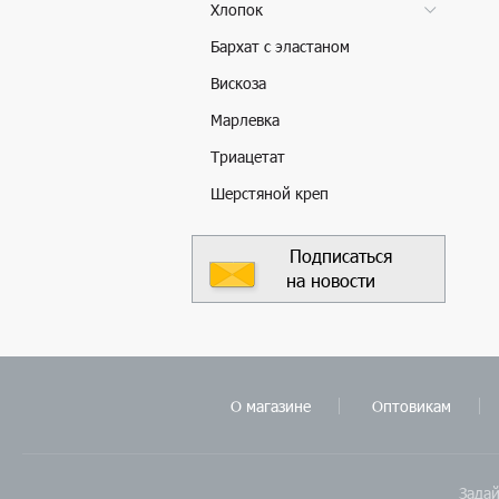
Хлопок
Бархат с эластаном
Вискоза
Марлевка
Триацетат
Шерстяной креп
Подписаться
на новости
О магазине
Оптовикам
Задай