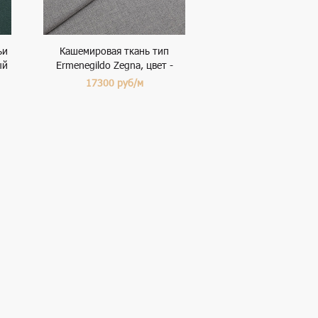
ьи
Кашемировая ткань тип
ый
Ermenegildo Zegna, цвет -
серый
17300
руб/м