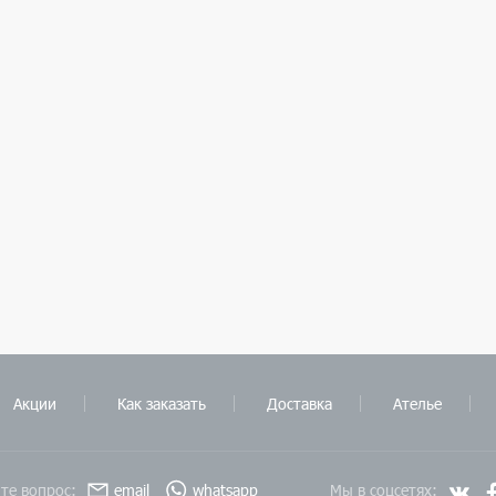
Акции
Как заказать
Доставка
Ателье
те вопрос:
email
whatsapp
Мы в соцсетях: