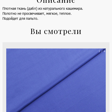
Плотная ткань (дабл) из натурального кашемира.
Полотно не просвечивает, мягкое, теплое.
Подойдет для пальто.
Вы смотрели
На
1 / 4
ше
(ка
цве
-
си