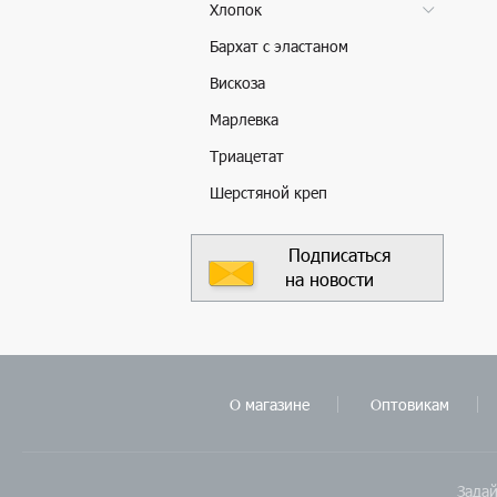
Хлопок
Бархат с эластаном
Вискоза
Марлевка
Триацетат
Шерстяной креп
Подписаться
на новости
О магазине
Оптовикам
Задай