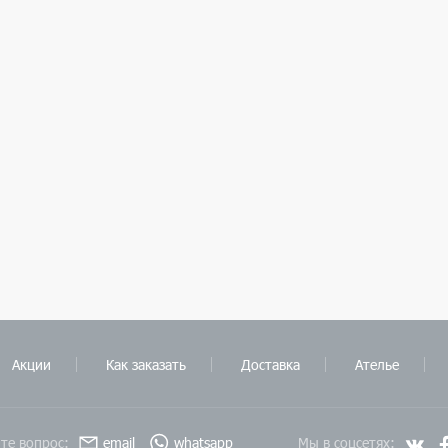
Акции
Как заказать
Доставка
Ателье
те вопрос:
email
whatsapp
Мы в соцсетях: