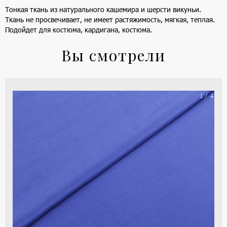
Тонкая ткань из натурального кашемира и шерсти викуньи.
Ткань не просвечивает, не имеет растяжимость, мягкая, теплая.
Подойдет для костюма, кардигана, костюма.
Вы смотрели
На
1 / 4
ше
(ка
цве
-
си