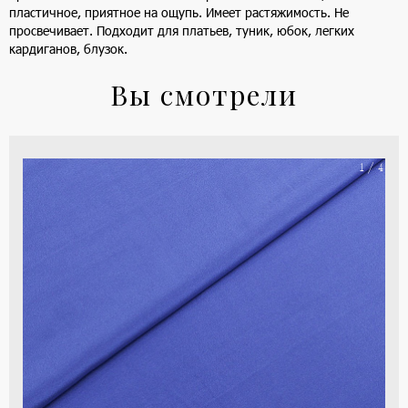
пластичное, приятное на ощупь. Имеет растяжимость. Не
просвечивает. Подходит для платьев, туник, юбок, легких
кардиганов, блузок.
Вы смотрели
На
1 / 4
ше
(ка
цве
-
си