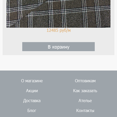
12485
руб/м
В корзину
О магазине
Оптовикам
Акции
Как заказать
Доставка
Ателье
Блог
Контакты