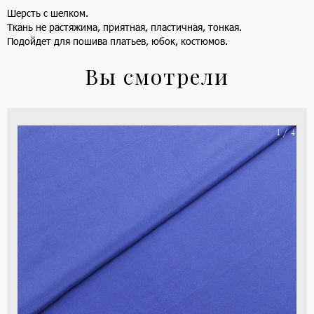
Шерсть с шелком.
Ткань не растяжима, приятная, пластичная, тонкая.
Подойдет для пошива платьев, юбок, костюмов.
Вы смотрели
На
1 / 4
ше
(ка
цве
-
си