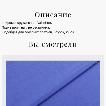
Описание
Широкое кружево тип Valentino.
Ткань приятная, не растяжима.
Подойдет для вечерних платьев, блузок, юбок.
Вы смотрели
На
1 / 4
ше
(ка
цве
-
си