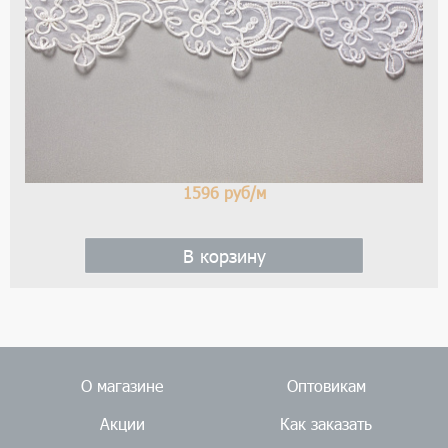
цве
-
бе
1596
руб/м
В корзину
О магазине
Оптовикам
Акции
Как заказать