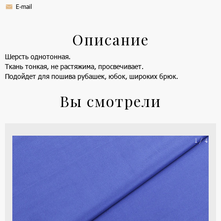
E-mail
Описание
Шерсть однотонная.
Ткань тонкая, не растяжима, просвечивает.
Подойдет для пошива рубашек, юбок, широких брюк.
Вы смотрели
На
1 / 4
ше
(ка
цве
-
си