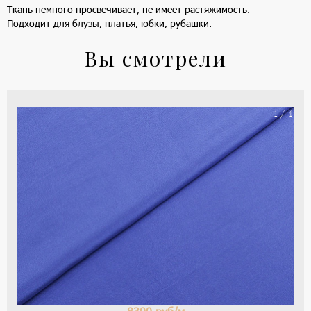
Ткань немного просвечивает, не имеет растяжимость.
Подходит для блузы, платья, юбки, рубашки.
Вы смотрели
На
1 / 4
ше
(ка
цве
-
си