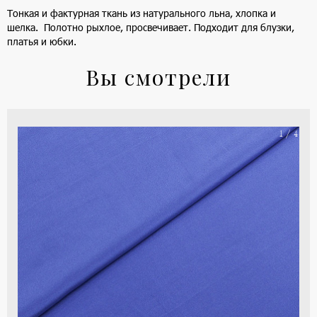
Тонкая и фактурная ткань из натурального льна, хлопка и
шелка. Полотно рыхлое, просвечивает. Подходит для блузки,
платья и юбки.
Вы смотрели
На
1 / 4
ше
(ка
цве
-
си