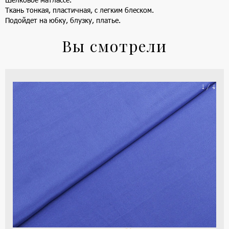
Ткань тонкая, пластичная, с легким блеском.
Подойдет на юбку, блузку, платье.
Вы смотрели
На
1 / 4
ше
(ка
цве
-
си