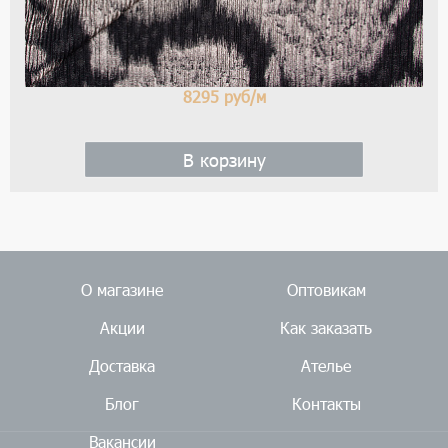
8295
руб/м
В корзину
О магазине
Оптовикам
Акции
Как заказать
Доставка
Ателье
Блог
Контакты
Вакансии