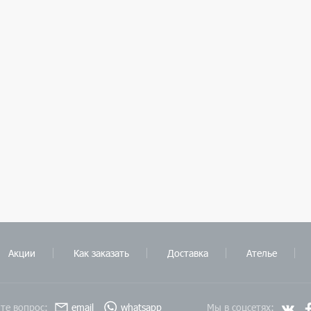
Акции
Как заказать
Доставка
Ателье
те вопрос:
email
whatsapp
Мы в соцсетях: