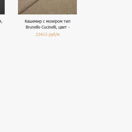
м,
Кашемир с мохером тип
Brunello Cucinelli, цвет -
бежевый
23415
руб/м