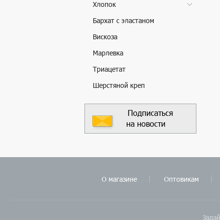
Хлопок
Бархат с эластаном
Вискоза
Марлевка
Триацетат
Шерстяной креп
Подписаться
на новости
О магазине
Оптовикам
Задай