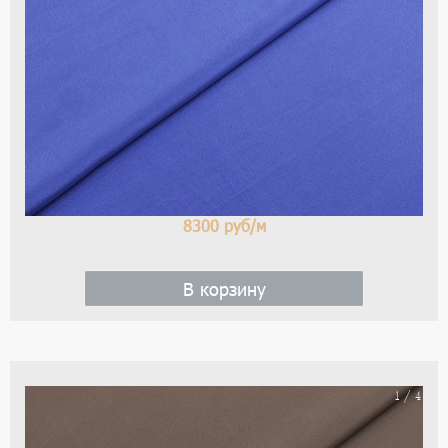
цве
-
си
8300
руб/м
В корзину
На
1 / 4
ше
(ка