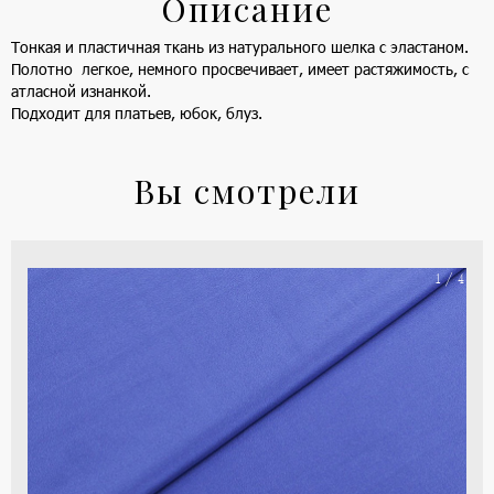
Описание
Тонкая и пластичная ткань из натурального шелка с эластаном.
Полотно легкое, немного просвечивает, имеет растяжимость, с
атласной изнанкой.
Подходит для платьев, юбок, блуз.
Вы смотрели
На
1 / 4
ше
(ка
цве
-
си