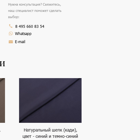
Нужна консультация? Свяжитесь,
наш специалист поможет сделать
выбор:
8 495 660 83 54
Whatsapp
E-mail
ли
,
Натуральный шелк (кади),
цвет - синий и темно-синий