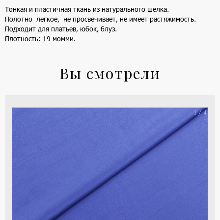
Тонкая и пластичная ткань из натурального шелка.
Полотно легкое, не просвечивает, не имеет растяжимость.
Подходит для платьев, юбок, блуз.
Плотность: 19 момми.
Вы смотрели
На
1 / 4
ше
(ка
цве
-
си