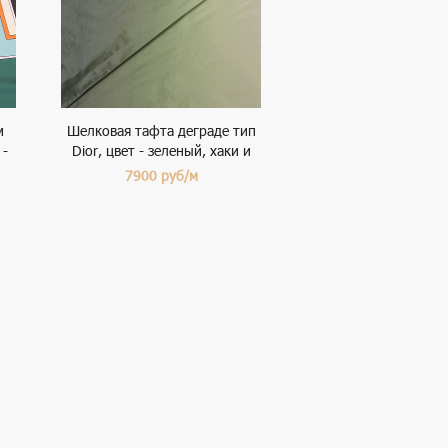
м
Шелковая тафта деграде тип
 -
Dior, цвет - зеленый, хаки и
молочный
7900
руб/м