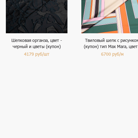
Шелковая органза, цвет -
Твиловый шелк с рисунко
черный и цветы (купон)
(купон) тип Max Mara, цвет
разноцветный
4179
руб/шт
6700
руб/м