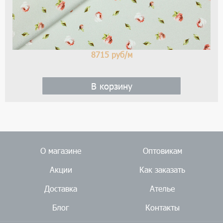
ме
ро
8715
руб/м
В корзину
О магазине
Оптовикам
Акции
Как заказать
Доставка
Ателье
Блог
Контакты