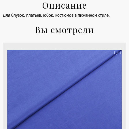
Описание
Для блузок, платьев, юбок, костюмов в пижамном стиле.
Вы смотрели
На
1 / 4
ше
(ка
цве
-
си