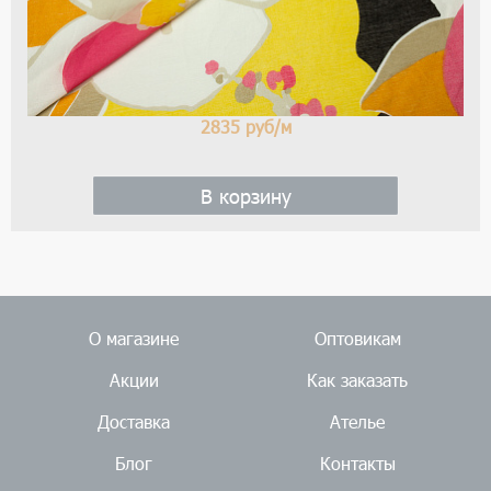
2835
руб/м
В корзину
О магазине
Оптовикам
Акции
Как заказать
Доставка
Ателье
Блог
Контакты