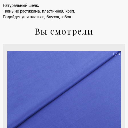
Натуральный шелк.
Ткань не растяжима, пластичная, креп.
Подойдет для платьев, блузок, юбок.
Вы смотрели
На
1 / 4
ше
(ка
цве
-
си