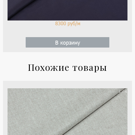
8300
руб/м
В корзину
Похожие товары
Ка
1 / 4
тка
тип
Bru
Cuc
цве
-
се