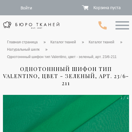
Корзина пуста
Войти
Главная страница
Каталог тканей
Каталог тканей
Натуральный шелк
Однотоннный шифон тип Valentino, цвет - зеленый, арт. 23/6-211
ОДНОТОНННЫЙ ШИФОН ТИП
VALENTINO, ЦВЕТ - ЗЕЛЕНЫЙ, АРТ. 23/6-
211
1 / 4