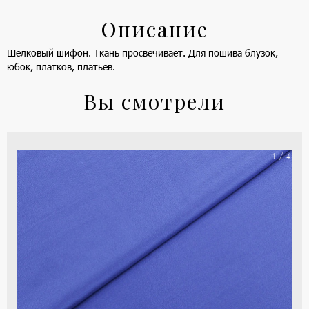
Описание
Шелковый шифон. Ткань просвечивает. Для пошива блузок,
юбок, платков, платьев.
Вы смотрели
На
1 / 4
ше
(ка
цве
-
си