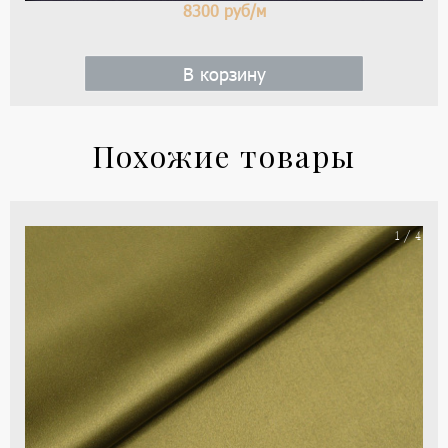
8300
руб/м
В корзину
Похожие товары
На
1 / 4
ше
цве
-
зе