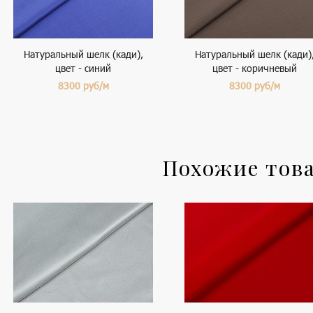
Натуральный шелк (кади),
Натуральный шелк (кади)
цвет - синий
цвет - коричневый
8300
руб/м
8300
руб/м
Похожие тов