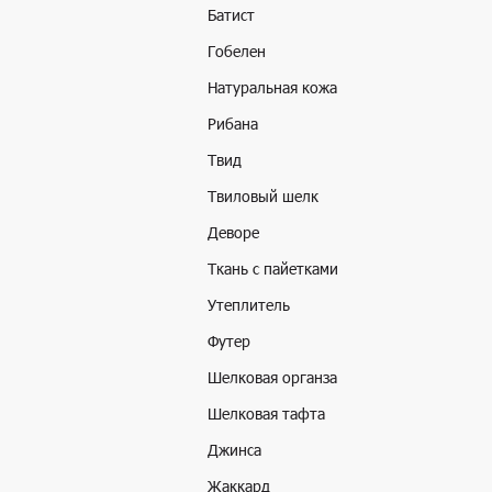
Батист
Гобелен
Натуральная кожа
Рибана
Твид
Твиловый шелк
Деворе
Ткань с пайетками
Утеплитель
Футер
Шелковая органза
Шелковая тафта
Джинса
Жаккард