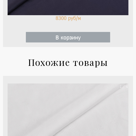
8300
руб/м
В корзину
Похожие товары
Ши
1 / 4
цве
-
бе