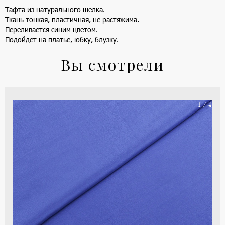
Тафта из натурального шелка.
Ткань тонкая, пластичная, не растяжима.
Переливается синим цветом.
Подойдет на платье, юбку, блузку.
Вы смотрели
На
1 / 4
ше
(ка
цве
-
си