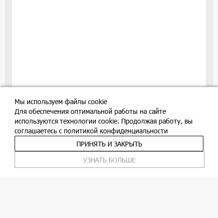
-
ро
зел
ор
ли
цв
Мы используем файлы cookie
8295
руб/м
Для обеспечения оптимальной работы на сайте
используются технологии cookie. Продолжая работу, вы
соглашаетесь c политикой конфиденциальности
В корзину
ПРИНЯТЬ И ЗАКРЫТЬ
УЗНАТЬ БОЛЬШЕ
На
ше
цве