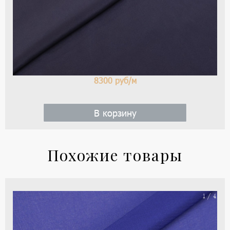
тем
си
8300
руб/м
В корзину
Похожие товары
Ши
1 / 4
цве
-
си