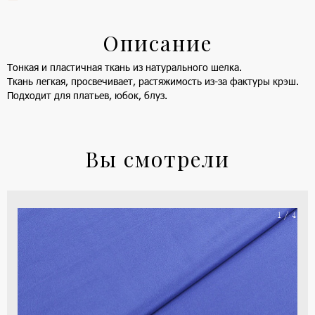
Описание
Тонкая и пластичная ткань из натурального шелка.
Ткань легкая, просвечивает, растяжимость из-за фактуры крэш.
Подходит для платьев, юбок, блуз.
Вы смотрели
На
1 / 4
ше
(ка
цве
-
си