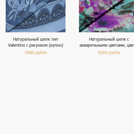
Натуральный шелк тип
Натуральный шелк с
Valentino с рисунком (купон)
акварельными цветами, цвет
цвет - синий
фуксия, бирюзовый
5880
руб/м
8300
руб/м