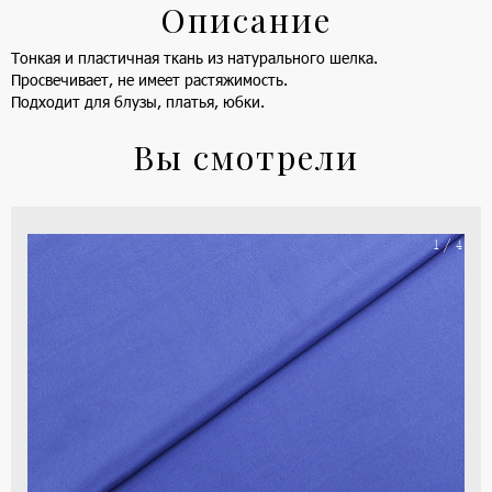
Описание
Тонкая и пластичная ткань из натурального шелка.
Просвечивает, не имеет растяжимость.
Подходит для блузы, платья, юбки.
Вы смотрели
На
1 / 4
ше
(ка
цве
-
си