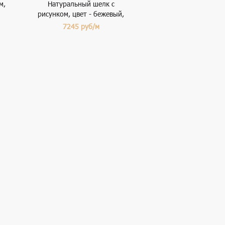
м,
Натуральный шелк с
рисунком, цвет - бежевый,
коричневый, черный,
7245
руб/м
оранжевый