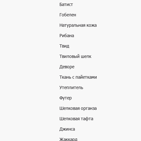
Батист
Гобелен
Натуральная кожа
Рибана
Твид
Твиловый шелк
Деворе
Ткань с пайетками
Утеплитель
Футер
Шелковая органза
Шелковая тафта
Джинса
Жаккард