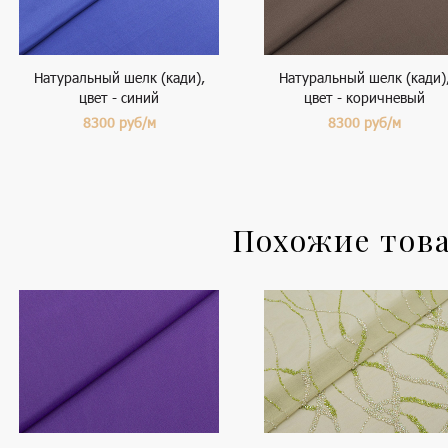
Натуральный шелк (кади),
Натуральный шелк (кади)
цвет - синий
цвет - коричневый
8300
руб/м
8300
руб/м
Похожие тов