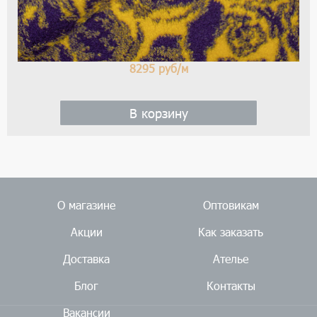
8295
руб/м
В корзину
О магазине
Оптовикам
Акции
Как заказать
Доставка
Ателье
Блог
Контакты
Вакансии