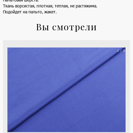
Ткань ворсистая, плотная, теплая, не растяжима.
Подойдет на пальто, жакет.
Вы смотрели
На
1 / 4
ше
(ка
цве
-
си