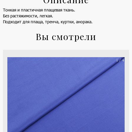
Тонкая и пластичная плащевая ткань.
Без растяжимости, легкая.
Подходит для плаща, тренча, куртки, анорака.
Вы смотрели
На
1 / 4
ше
(ка
цве
-
си