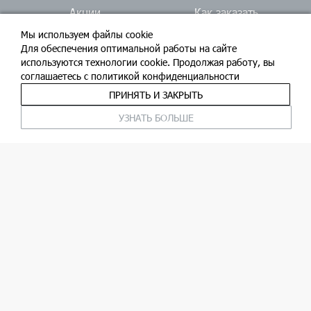
4410
руб/м
Мы используем файлы cookie
Для обеспечения оптимальной работы на сайте
используются технологии cookie. Продолжая работу, вы
В корзину
соглашаетесь c политикой конфиденциальности
ПРИНЯТЬ И ЗАКРЫТЬ
УЗНАТЬ БОЛЬШЕ
О магазине
Оптовикам
Акции
Как заказать
Доставка
Ателье
Блог
Контакты
Вакансии
Задайте вопрос:
email
whatsapp