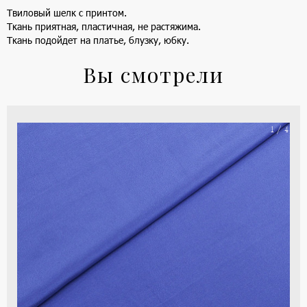
Твиловый шелк с принтом.
Ткань приятная, пластичная, не растяжима.
Ткань подойдет на платье, блузку, юбку.
Вы смотрели
На
1 / 4
ше
(ка
цве
-
си