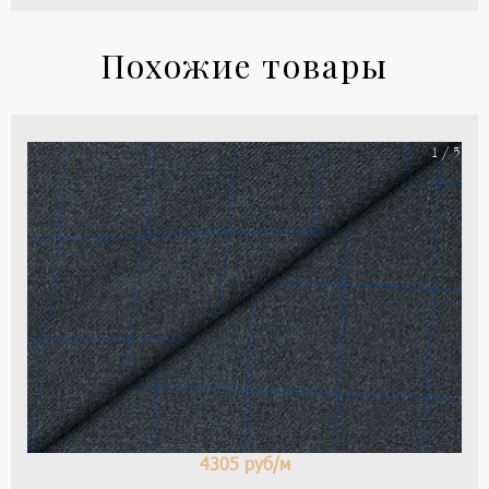
Похожие товары
Ше
1 / 5
тка
цве
-
се
и
кле
4305
руб/м