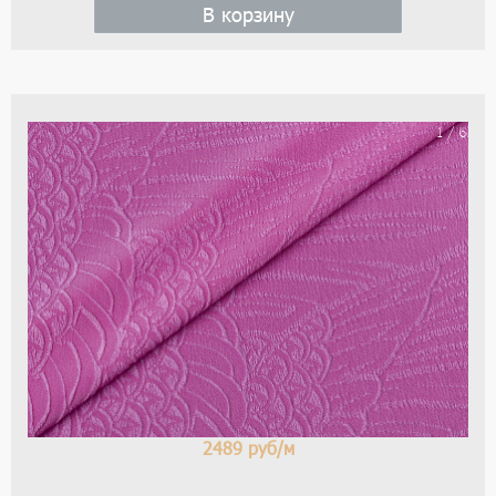
В корзину
На
1 / 6
ше
с
рис
цве
-
ро
2489
руб/м