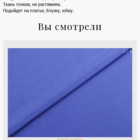
Ткань тонкая, не растяжима.
Подойдет на платье, блузку, юбку.
Вы смотрели
На
1 / 4
ше
(ка
цве
-
си