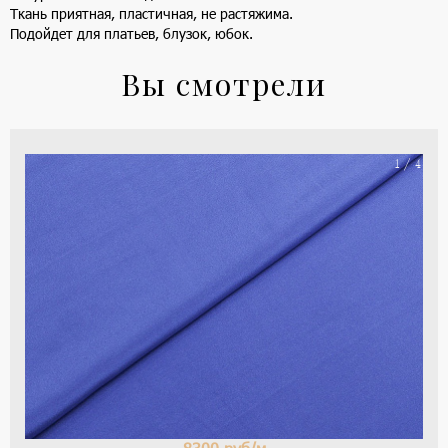
Ткань приятная, пластичная, не растяжима.
Подойдет для платьев, блузок, юбок.
Вы смотрели
На
1 / 4
ше
(ка
цве
-
си