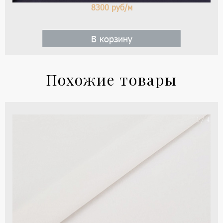
8300
руб/м
В корзину
Похожие товары
Ше
1 / 4
орг
цве
-
мо