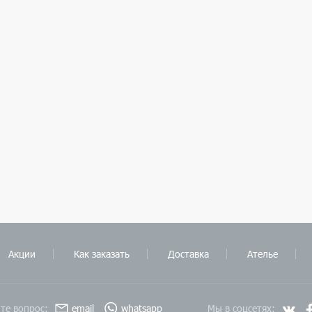
Акции
Как заказать
Доставка
Ателье
те вопрос:
email
whatsapp
Мы в соцсетях: