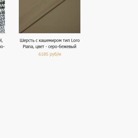
l,
Шерсть с кашемиром тип Loro
но-
Piana, цвет - серо-бежевый
6185
руб/м