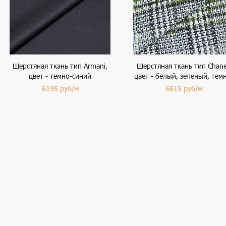
Шерстяная ткань тип Armani,
Шерстяная ткань тип Chane
цвет - темно-синий
цвет - белый, зеленый, тем
синий, клетка
6195
руб/м
6615
руб/м