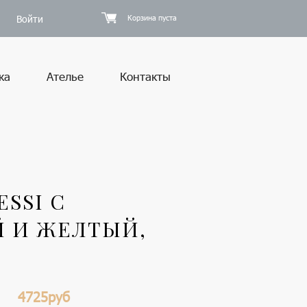
Войти
Корзина пуста
ка
Ателье
Контакты
SSI С
Й И ЖЕЛТЫЙ,
4725руб