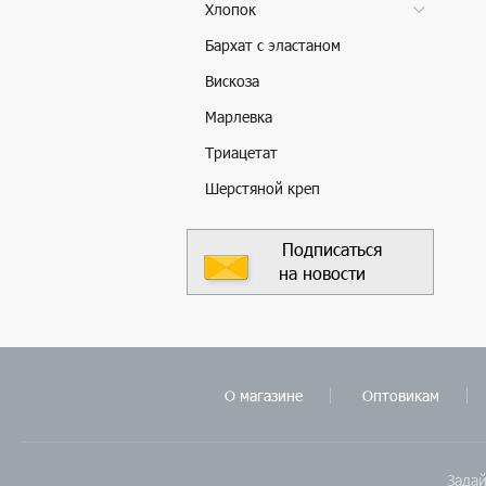
Хлопок
Бархат с эластаном
Вискоза
Марлевка
Триацетат
Шерстяной креп
Подписаться
на новости
О магазине
Оптовикам
Задай