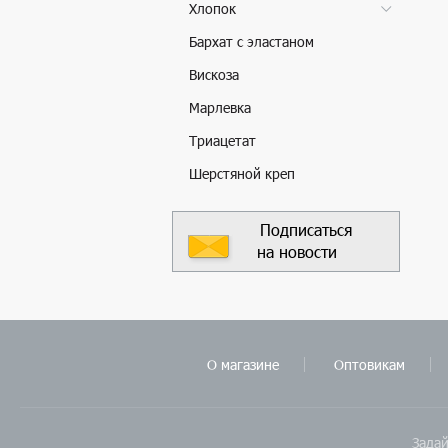
Хлопок
Бархат с эластаном
Вискоза
Марлевка
Триацетат
Шерстяной креп
Подписаться
на новости
О магазине
Оптовикам
Задай