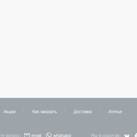
Акции
Как заказать
Доставка
Ателье
те вопрос:
email
whatsapp
Мы в соцсетях: