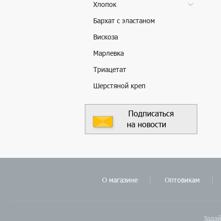
Хлопок
Бархат с эластаном
Вискоза
Марлевка
Триацетат
Шерстяной креп
Подписаться
на новости
О магазине
Оптовикам
Задай