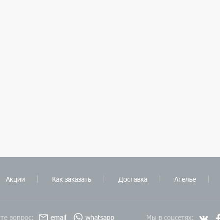
Акции
Как заказать
Доставка
Ателье
те вопрос:
email
whatsapp
Мы в соцсетях: